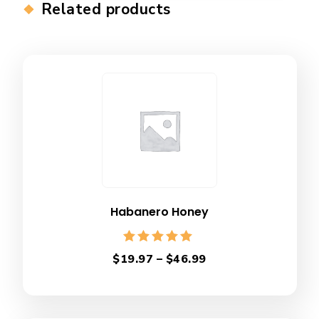
Related products
Habanero Honey
Rated
$
19.97
–
$
46.99
5.00
out of 5