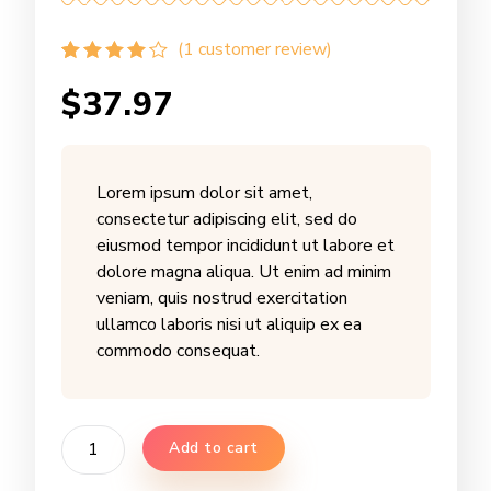
(
1
customer review)
Rated
1
4.00
$
37.97
out of 5
based on
customer
rating
Lorem ipsum dolor sit amet,
consectetur adipiscing elit, sed do
eiusmod tempor incididunt ut labore et
dolore magna aliqua. Ut enim ad minim
veniam, quis nostrud exercitation
ullamco laboris nisi ut aliquip ex ea
commodo consequat.
Flavored
Add to cart
Creamy
Mango